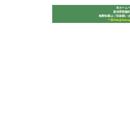
本ホーム
新潟県聖籠
無断転載はご容赦願い
＊当WebはNetsc